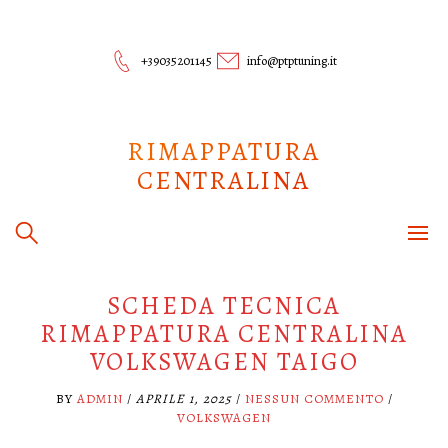
Skip
to
content
+39035201145
info@ptptuning.it
RIMAPPATURA
CENTRALINA
SCHEDA TECNICA
RIMAPPATURA CENTRALINA
VOLKSWAGEN TAIGO
BY
ADMIN
/
APRILE 1, 2025
/
NESSUN COMMENTO
/
VOLKSWAGEN