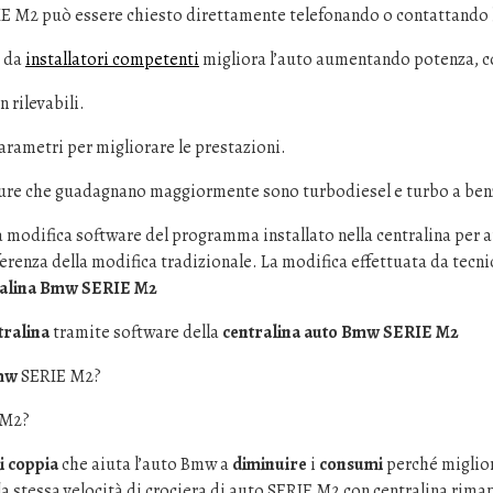
E M2 può essere chiesto direttamente telefonando o contattando l
a da
installatori competenti
migliora l’auto aumentando potenza, c
 rilevabili.
arametri per migliorare le prestazioni.
ture che guadagnano maggiormente sono turbodiesel e turbo a ben
 modifica software del programma installato nella centralina per 
erenza della modifica tradizionale. La modifica effettuata da tecnic
tralina Bmw SERIE M2
ralina
tramite software della
centralina auto Bmw SERIE M2
Bmw
SERIE M2?
 M2?
i coppia
che aiuta l’auto Bmw a
diminuire
i
consumi
perché miglior
a stessa velocità di crociera di auto SERIE M2 con centralina rim