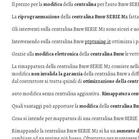
Il prezzo per la
modifica
della
centralina
per l’auto Bmw SERI
La
riprogrammazione
della
centralina Bmw SERIE M2
fatt
Gli interventi sulla centralina Bmw SERIE M2 sono sicuri e non
Intervenendo sulla centralina Bmw
ptptuning.it
ottimizza i p
Grazie alla
modifica elettronica
della
centralina Bmw
le vet
La rimappatura della centralina Bmw SERIE M2 consiste nella
modifica
non invalida la garanzia
della centralina Bmw a diff
dal costruttore si tratta quindi di
ottimizzazione della cen
auto modifica senza centralina aggiuntiva.
Rimappatura cent
Quali vantaggi può apportare la
modifica
della
centralina 
Cosa si intende per mappatura di una centralina Bmw SERIE
Rimappando la centralina Bmw SERIE M2 si ha un
aumento d
cambiare ad un regime più basso. Oltretutto per mantenere l