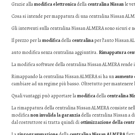
Grazie alla
modifica elettronica
della
centralina Nissan
le ve
Cosa si intende per mappatura di una centralina Nissan AL
Gli interventi sulla centralina Nissan ALMERA sono sicuri e no
Il prezzo per la
modifica
della
centralina
per l’auto Nissan A
auto modifica senza centralina aggiuntiva.
Rimappatura cent
La modifica software della centralina Nissan ALMERA rende inu
Rimappando la centralina Nissan ALMERA si ha un
aumento d
cambiare ad un regime più basso. Oltretutto per mantenere l
Quali vantaggi può apportare la
modifica
della
centralina Ni
La rimappatura della centralina Nissan ALMERA consiste nell
modifica
non invalida la garanzia
della centralina Nissan a d
dal costruttore si tratta quindi di
ottimizzazione della cen
La
riprogrammazione
della
centralina Nissan ALMERA
fatt