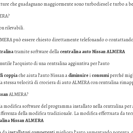
tture che guadagnano maggiormente sono turbodiesel e turbo a b
MERA?
n rilevabili.
LMERA può essere chiesto direttamente telefonando o contattando 
ralina
tramite software della
centralina auto Nissan ALMERA
tile l’acquisto di una centralina aggiuntiva per l’auto
i coppia
che aiuta l’auto Nissan a
diminuire
i
consumi
perché migl
a stessa velocità di crociera di auto ALMERA con centralina rima
ssan
ALMERA?
a modifica software del programma installato nella centralina per
ifferenza della modifica tradizionale. La modifica effettuata da tecn
tralina Nissan ALMERA
a da
installatori competenti
migliora l’auto aumentando potenza, 