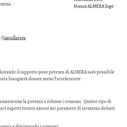
enzina.
l’
installatore
iorando il rapporto peso potenza di ALMERA sarà possibile
ppata bisognerà dosare meno l’acceleratore
 aumentarne la potenza e ridurne i consumi. Questo tipo di
ici esperti rientra ancora nei parametri di sicurezza definiti
coppia e diminuendo i consumi.