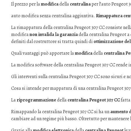
Il prezzo per la
modifica
della
centralina
per l’auto Peugeot 
auto modifica senza centralina aggiuntiva.
Rimappatura cent
La rimappatura della centralina Peugeot 307 CC consiste nell
modifica
non invalida la garanzia
della centralina Peugeot a 
definiti dal costruttore si tratta quindi di
ottimizzazione del
Quali vantaggi può apportare la
modifica
della
centralina P
La modifica software della centralina Peugeot 307 CC rende in
Gli interventi sulla centralina Peugeot 307 CC sono sicuri e no
Cosa si intende per mappatura di una centralina Peugeot 30
La
riprogrammazione
della
centralina Peugeot 307 CC
fatta
Rimappando la centralina Peugeot 307 CC si ha un
aumento d
cambiare ad un regime più basso. Oltretutto per mantenere l
Grazie alla
modifica elettronica
della
centralina Peugeot
le 