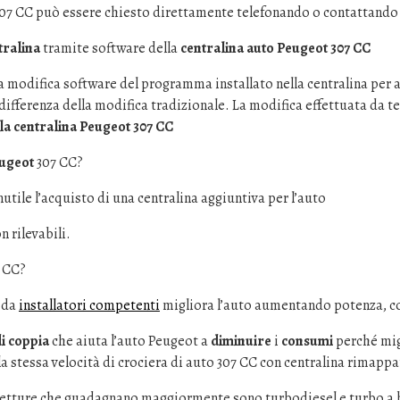
307 CC può essere chiesto direttamente telefonando o contattando 
ralina
tramite software della
centralina auto Peugeot 307 CC
a modifica software del programma installato nella centralina per
differenza della modifica tradizionale. La modifica effettuata da te
la centralina Peugeot 307 CC
eugeot
307 CC?
utile l’acquisto di una centralina aggiuntiva per l’auto
n rilevabili.
7 CC?
 da
installatori competenti
migliora l’auto aumentando potenza, c
i coppia
che aiuta l’auto Peugeot a
diminuire
i
consumi
perché mig
a stessa velocità di crociera di auto 307 CC con centralina rimapp
vetture che guadagnano maggiormente sono turbodiesel e turbo a 