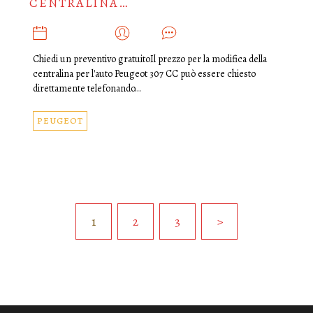
CENTRALINA…
LUGLIO 31, 2019
ADMIN
0
Chiedi un preventivo gratuitoIl prezzo per la modifica della
centralina per l'auto Peugeot 307 CC può essere chiesto
direttamente telefonando…
PEUGEOT
1
2
3
>