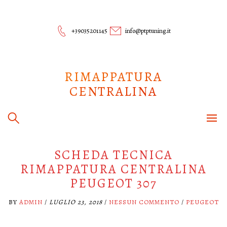
Skip
to
content
+39035201145
info@ptptuning.it
RIMAPPATURA
CENTRALINA
SCHEDA TECNICA
RIMAPPATURA CENTRALINA
PEUGEOT 307
BY
ADMIN
/
LUGLIO 23, 2018
/
NESSUN COMMENTO
/
PEUGEOT