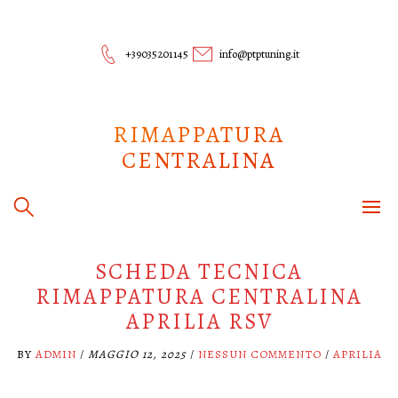
Skip
to
content
+39035201145
info@ptptuning.it
RIMAPPATURA
CENTRALINA
SCHEDA TECNICA
RIMAPPATURA CENTRALINA
APRILIA RSV
BY
ADMIN
/
MAGGIO 12, 2025
/
NESSUN COMMENTO
/
APRILIA