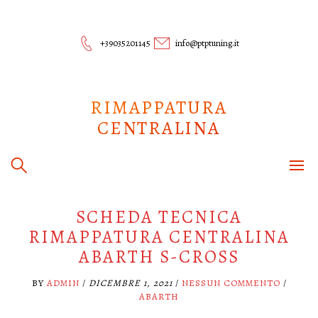
Skip
to
content
+39035201145
info@ptptuning.it
RIMAPPATURA
CENTRALINA
SCHEDA TECNICA
RIMAPPATURA CENTRALINA
ABARTH S-CROSS
BY
ADMIN
/
DICEMBRE 1, 2021
/
NESSUN COMMENTO
/
ABARTH