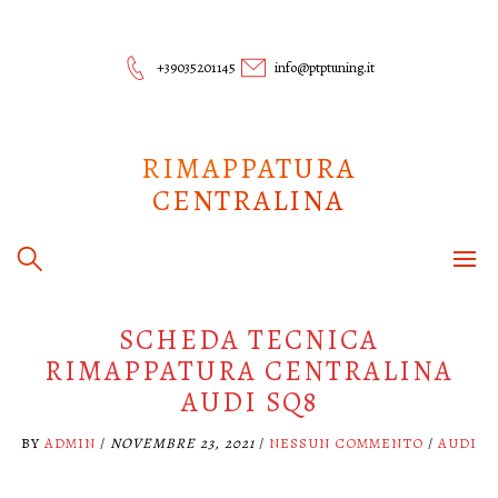
Skip
to
content
+39035201145
info@ptptuning.it
RIMAPPATURA
CENTRALINA
SCHEDA TECNICA
RIMAPPATURA CENTRALINA
AUDI SQ8
BY
ADMIN
/
NOVEMBRE 23, 2021
/
NESSUN COMMENTO
/
AUDI