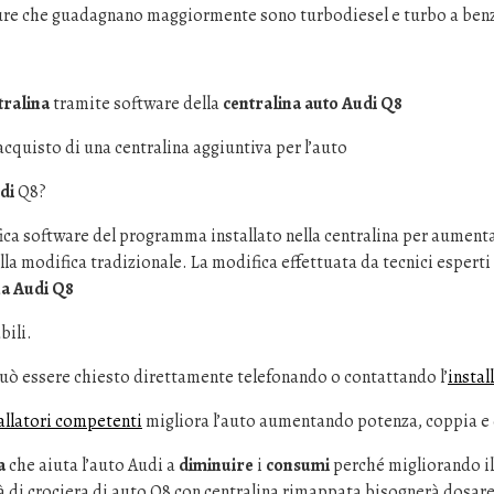
ure che guadagnano maggiormente sono turbodiesel e turbo a ben
ralina
tramite software della
centralina auto Audi Q8
acquisto di una centralina aggiuntiva per l’auto
di
Q8?
ica software del programma installato nella centralina per aument
lla modifica tradizionale. La modifica effettuata da tecnici esperti 
na Audi Q8
bili.
uò essere chiesto direttamente telefonando o contattando l’
instal
allatori competenti
migliora l’auto aumentando potenza, coppia e
a
che aiuta l’auto Audi a
diminuire
i
consumi
perché migliorando il
à di crociera di auto Q8 con centralina rimappata bisognerà dosar