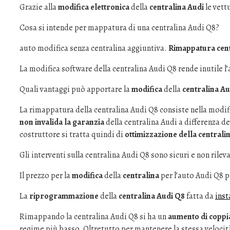
Grazie alla
modifica elettronica
della
centralina Audi
le vett
Cosa si intende per mappatura di una centralina Audi Q8?
auto modifica senza centralina aggiuntiva.
Rimappatura cent
La modifica software della centralina Audi Q8 rende inutile l’
Quali vantaggi può apportare la
modifica
della
centralina Au
La rimappatura della centralina Audi Q8 consiste nella modif
non invalida la garanzia
della centralina Audi a differenza de
costruttore si tratta quindi di
ottimizzazione della centrali
Gli interventi sulla centralina Audi Q8 sono sicuri e non rileva
Il prezzo per la
modifica
della
centralina
per l’auto Audi Q8 p
La
riprogrammazione
della
centralina Audi Q8
fatta da
inst
Rimappando la centralina Audi Q8 si ha un
aumento di coppi
regime più basso. Oltretutto per mantenere la stessa velocit