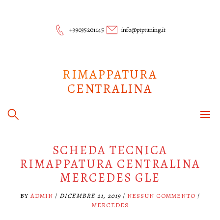
Skip
to
content
+39035201145
info@ptptuning.it
RIMAPPATURA
CENTRALINA
SCHEDA TECNICA
RIMAPPATURA CENTRALINA
MERCEDES GLE
BY
ADMIN
/
DICEMBRE 21, 2019
/
NESSUN COMMENTO
/
MERCEDES