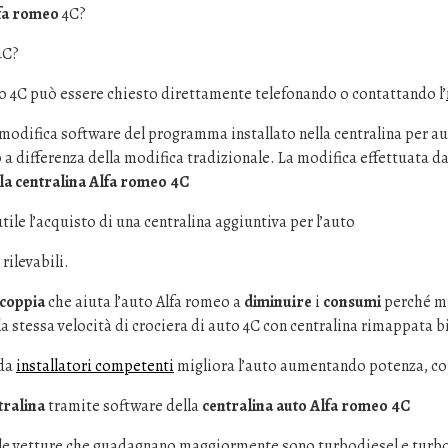
lfa romeo
4C?
4C?
o 4C può essere chiesto direttamente telefonando o contattando l’
 modifica software del programma installato nella centralina per a
 a differenza della modifica tradizionale. La modifica effettuata da
la centralina Alfa romeo 4C
ile l’acquisto di una centralina aggiuntiva per l’auto
rilevabili.
 coppia
che aiuta l’auto Alfa romeo a
diminuire
i
consumi
perché mi
 stessa velocità di crociera di auto 4C con centralina rimappata 
 da
installatori competenti
migliora l’auto aumentando potenza, co
ralina
tramite software della
centralina auto Alfa romeo 4C
le vetture che guadagnano maggiormente sono turbodiesel e turbo