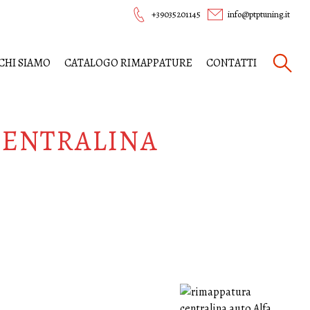
+39035201145
info@ptptuning.it
CHI SIAMO
CATALOGO RIMAPPATURE
CONTATTI
CENTRALINA
O