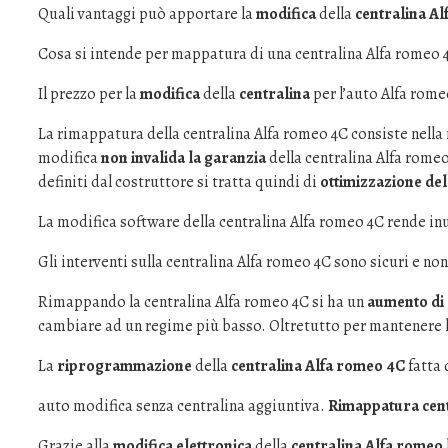
Quali vantaggi può apportare la
modifica
della
centralina A
Cosa si intende per mappatura di una centralina Alfa romeo 
Il prezzo per la
modifica
della
centralina
per l’auto Alfa rome
La rimappatura della centralina Alfa romeo 4C consiste nella
modifica
non invalida la garanzia
della centralina Alfa romeo
definiti dal costruttore si tratta quindi di
ottimizzazione del
La modifica software della centralina Alfa romeo 4C rende inut
Gli interventi sulla centralina Alfa romeo 4C sono sicuri e non 
Rimappando la centralina Alfa romeo 4C si ha un
aumento di
cambiare ad un regime più basso. Oltretutto per mantenere la
La
riprogrammazione
della
centralina Alfa romeo 4C
fatta
auto modifica senza centralina aggiuntiva.
Rimappatura cent
Grazie alla
modifica elettronica
della
centralina Alfa romeo