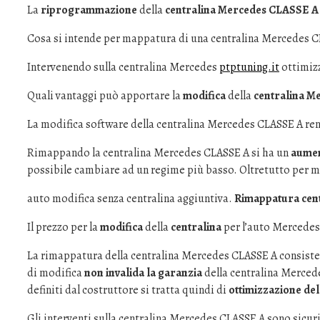
La
riprogrammazione
della
centralina Mercedes CLASSE A
Cosa si intende per mappatura di una centralina Mercedes 
Intervenendo sulla centralina Mercedes
ptptuning.it
ottimizz
Quali vantaggi può apportare la
modifica
della
centralina M
La modifica software della centralina Mercedes CLASSE A rende
Rimappando la centralina Mercedes CLASSE A si ha un
aumen
possibile cambiare ad un regime più basso. Oltretutto per m
auto modifica senza centralina aggiuntiva.
Rimappatura cent
Il prezzo per la
modifica
della
centralina
per l’auto Mercedes
La rimappatura della centralina Mercedes CLASSE A consiste 
di modifica
non invalida la garanzia
della centralina Mercede
definiti dal costruttore si tratta quindi di
ottimizzazione de
Gli interventi sulla centralina Mercedes CLASSE A sono sicuri 