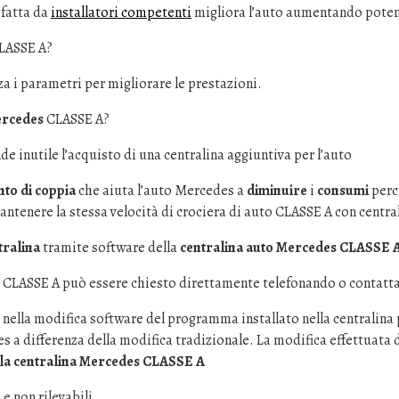
fatta da
installatori competenti
migliora l’auto aumentando poten
CLASSE A?
a i parametri per migliorare le prestazioni.
ercedes
CLASSE A?
 inutile l’acquisto di una centralina aggiuntiva per l’auto
to di coppia
che aiuta l’auto Mercedes a
diminuire
i
consumi
perc
antenere la stessa velocità di crociera di auto CLASSE A con centr
ralina
tramite software della
centralina auto Mercedes CLASSE 
 CLASSE A può essere chiesto direttamente telefonando o contatta
nella modifica software del programma installato nella centralina
s a differenza della modifica tradizionale. La modifica effettuata d
lla centralina Mercedes CLASSE A
e non rilevabili.