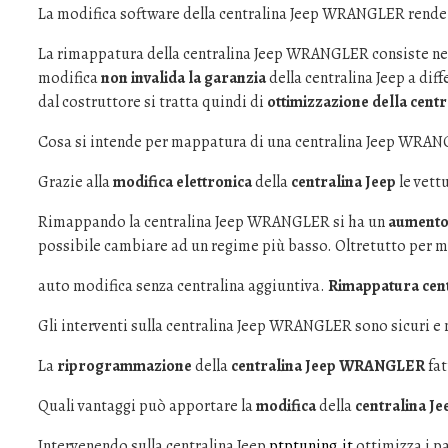
La modifica software della centralina Jeep WRANGLER rende in
La rimappatura della centralina Jeep WRANGLER consiste nell
modifica
non invalida la garanzia
della centralina Jeep a dif
dal costruttore si tratta quindi di
ottimizzazione della cen
Cosa si intende per mappatura di una centralina Jeep WRA
Grazie alla
modifica elettronica
della
centralina Jeep
le vett
Rimappando la centralina Jeep WRANGLER si ha un
aumento 
possibile cambiare ad un regime più basso. Oltretutto per 
auto modifica senza centralina aggiuntiva.
Rimappatura cent
Gli interventi sulla centralina Jeep WRANGLER sono sicuri e n
La
riprogrammazione
della
centralina Jeep WRANGLER
fat
Quali vantaggi può apportare la
modifica
della
centralina Je
Intervenendo sulla centralina Jeep
ptptuning.it
ottimizza i pa