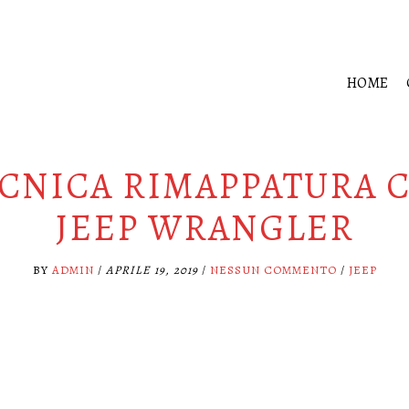
HOME
CNICA RIMAPPATURA 
JEEP WRANGLER
BY
ADMIN
/
APRILE 19, 2019
/
NESSUN COMMENTO
/
JEEP