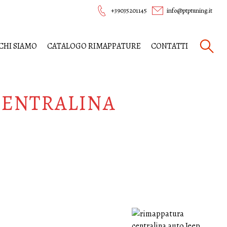
+39035201145
info@ptptuning.it
CHI SIAMO
CATALOGO RIMAPPATURE
CONTATTI
CENTRALINA