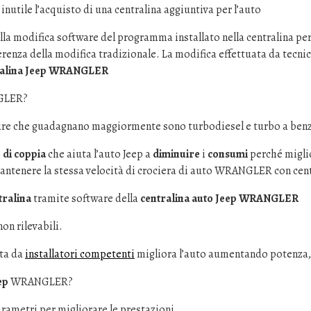
utile l’acquisto di una centralina aggiuntiva per l’auto
a modifica software del programma installato nella centralina per
ferenza della modifica tradizionale. La modifica effettuata da tecnic
tralina Jeep WRANGLER
NGLER?
ure che guadagnano maggiormente sono turbodiesel e turbo a benz
di coppia
che aiuta l’auto Jeep a
diminuire
i
consumi
perché migli
mantenere la stessa velocità di crociera di auto WRANGLER con cen
ralina
tramite software della
centralina auto Jeep WRANGLER
on rilevabili.
ta da
installatori competenti
migliora l’auto aumentando potenza,
ep
WRANGLER?
rametri per migliorare le prestazioni.