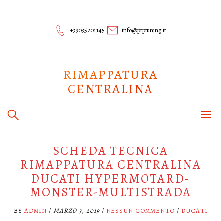
Skip
to
content
+39035201145
info@ptptuning.it
RIMAPPATURA
CENTRALINA
SCHEDA TECNICA
RIMAPPATURA CENTRALINA
DUCATI HYPERMOTARD-
MONSTER-MULTISTRADA
BY
ADMIN
/
MARZO 3, 2019
/
NESSUN COMMENTO
/
DUCATI