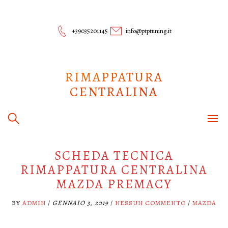
Skip
to
content
+39035201145
info@ptptuning.it
RIMAPPATURA
CENTRALINA
SCHEDA TECNICA
RIMAPPATURA CENTRALINA
MAZDA PREMACY
BY
ADMIN
/
GENNAIO 3, 2019
/
NESSUN COMMENTO
/
MAZDA