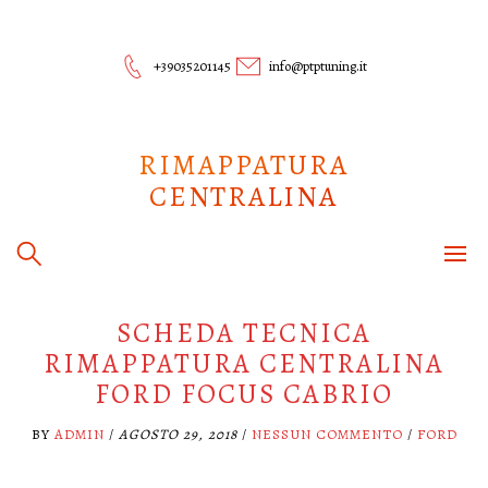
Skip
to
content
+39035201145
info@ptptuning.it
RIMAPPATURA
CENTRALINA
SCHEDA TECNICA
RIMAPPATURA CENTRALINA
FORD FOCUS CABRIO
BY
ADMIN
/
AGOSTO 29, 2018
/
NESSUN COMMENTO
/
FORD