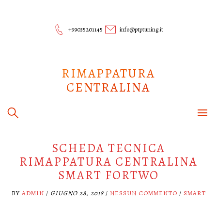
Skip
to
content
+39035201145
info@ptptuning.it
RIMAPPATURA
CENTRALINA
SCHEDA TECNICA
RIMAPPATURA CENTRALINA
SMART FORTWO
BY
ADMIN
/
GIUGNO 28, 2018
/
NESSUN COMMENTO
/
SMART