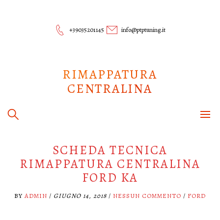
Skip
to
content
+39035201145
info@ptptuning.it
RIMAPPATURA
CENTRALINA
SCHEDA TECNICA
RIMAPPATURA CENTRALINA
FORD KA
BY
ADMIN
/
GIUGNO 14, 2018
/
NESSUN COMMENTO
/
FORD