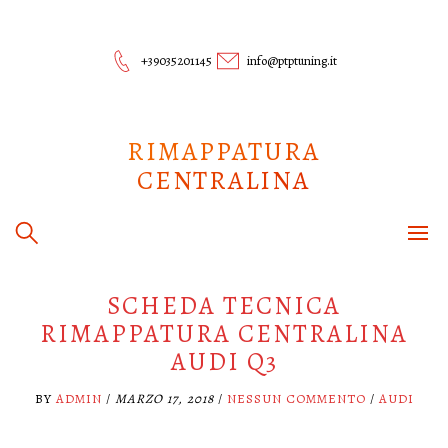
Skip
to
content
+39035201145
info@ptptuning.it
RIMAPPATURA
CENTRALINA
SCHEDA TECNICA
RIMAPPATURA CENTRALINA
AUDI Q3
BY
ADMIN
/
MARZO 17, 2018
/
NESSUN COMMENTO
/
AUDI