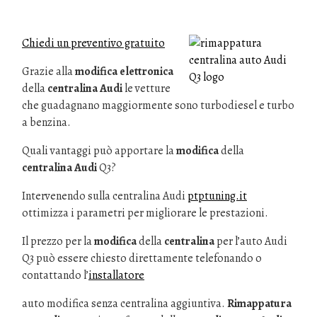
Chiedi un preventivo gratuito
Grazie alla
modifica elettronica
della
centralina Audi
le vetture
che guadagnano maggiormente sono turbodiesel e turbo
a benzina.
Quali vantaggi può apportare la
modifica
della
centralina Audi
Q3?
Intervenendo sulla centralina Audi
ptptuning.it
ottimizza i parametri per migliorare le prestazioni.
Il prezzo per la
modifica
della
centralina
per l’auto Audi
Q3 può essere chiesto direttamente telefonando o
contattando l’
installatore
auto modifica senza centralina aggiuntiva.
Rimappatura