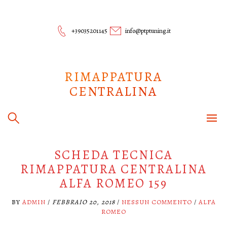
Skip
to
content
+39035201145
info@ptptuning.it
RIMAPPATURA
CENTRALINA
SCHEDA TECNICA
RIMAPPATURA CENTRALINA
ALFA ROMEO 159
BY
ADMIN
/
FEBBRAIO 20, 2018
/
NESSUN COMMENTO
/
ALFA
ROMEO