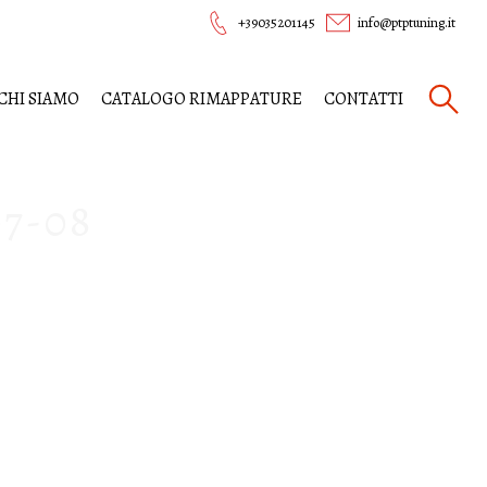
+39035201145
info@ptptuning.it
CHI SIAMO
CATALOGO RIMAPPATURE
CONTATTI
7-08