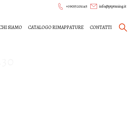
+39035201145
info@ptptuning.it
CHI SIAMO
CATALOGO RIMAPPATURE
CONTATTI
430