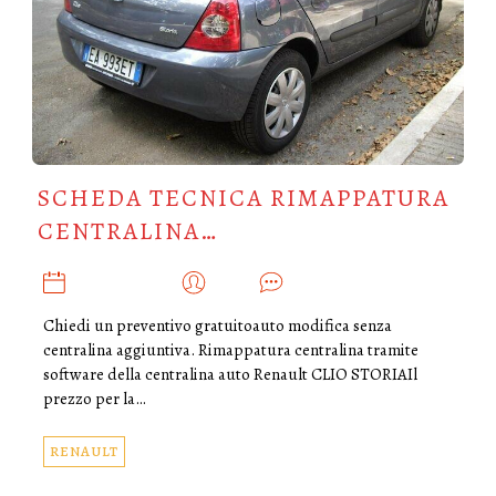
SCHEDA TECNICA RIMAPPATURA
CENTRALINA…
GIUGNO 3, 2019
ADMIN
0
Chiedi un preventivo gratuitoauto modifica senza
centralina aggiuntiva. Rimappatura centralina tramite
software della centralina auto Renault CLIO STORIAIl
prezzo per la…
RENAULT