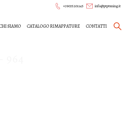
+39035201145
info@ptptuning.it
CHI SIAMO
CATALOGO RIMAPPATURE
CONTATTI
 964