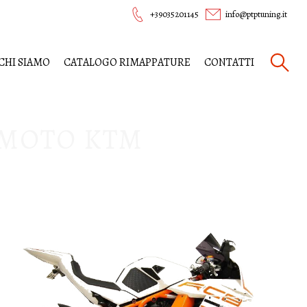
+39035201145
info@ptptuning.it
CHI SIAMO
CATALOGO RIMAPPATURE
CONTATTI
 MOTO KTM