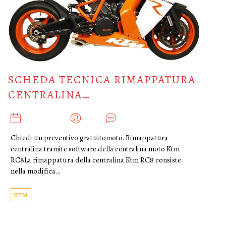
SCHEDA TECNICA RIMAPPATURA
CENTRALINA…
MARZO 7, 2025
ADMIN
0
Chiedi un preventivo gratuitomoto. Rimappatura
centralina tramite software della centralina moto Ktm
RC8La rimappatura della centralina Ktm RC8 consiste
nella modifica…
KTM