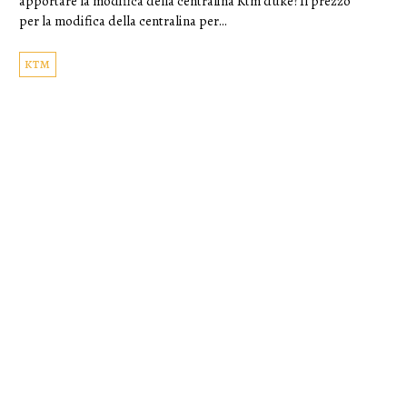
apportare la modifica della centralina Ktm duke?Il prezzo
per la modifica della centralina per…
KTM