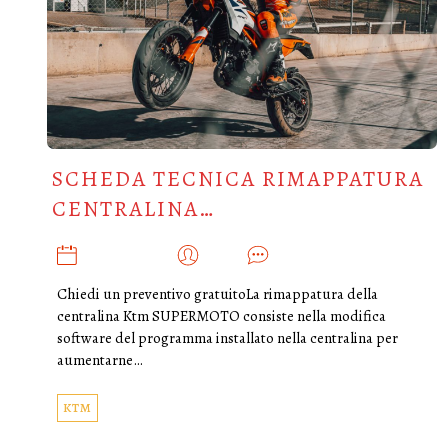
SCHEDA TECNICA RIMAPPATURA
CENTRALINA…
MARZO 9, 2025
ADMIN
0
Chiedi un preventivo gratuitoLa rimappatura della
centralina Ktm SUPERMOTO consiste nella modifica
software del programma installato nella centralina per
aumentarne…
KTM