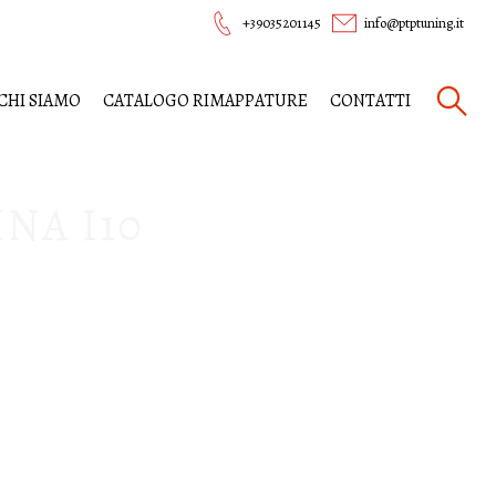
+39035201145
info@ptptuning.it
CHI SIAMO
CATALOGO RIMAPPATURE
CONTATTI
NA I10