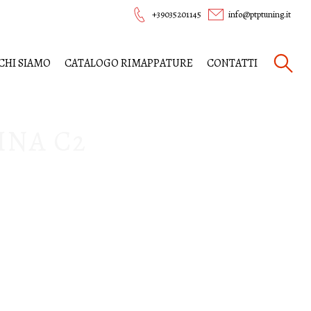
+39035201145
info@ptptuning.it
CHI SIAMO
CATALOGO RIMAPPATURE
CONTATTI
INA C2