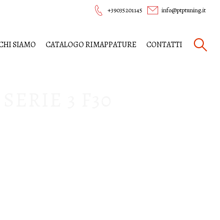
+39035201145
info@ptptuning.it
CHI SIAMO
CATALOGO RIMAPPATURE
CONTATTI
ERIE 3 F30