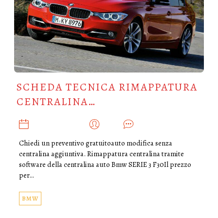
SCHEDA TECNICA RIMAPPATURA
CENTRALINA…
DICEMBRE 6, 2019
ADMIN
0
Chiedi un preventivo gratuitoauto modifica senza
centralina aggiuntiva. Rimappatura centralina tramite
software della centralina auto Bmw SERIE 3 F30Il prezzo
per…
BMW